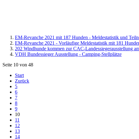
EM-Revanche 2021 mit 187 Hunden - Meldestatistik und Teiln
EM-Revanche 2021 - Vorläufige Meldestatistik mit 181 Hunde
202 Windhunde kommen zur CAC-Landessiegerausstellung am
VDH Bundessieger Ausstellung - Camping-Stellplätze
Seite 10 von 48
Start
Zurück
5
6
7
8
9
10
11
12
13
14