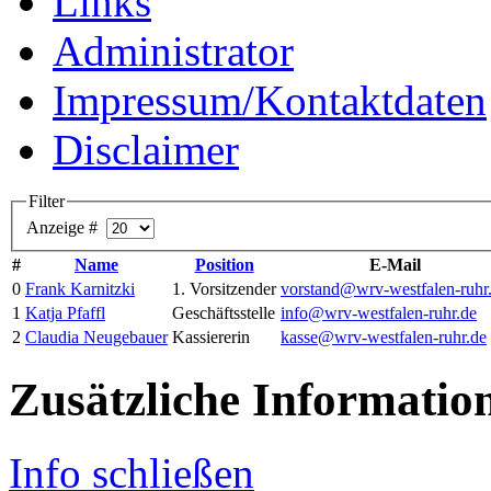
Links
Administrator
Impressum/Kontaktdaten
Disclaimer
Filter
Anzeige #
#
Name
Position
E-Mail
0
Frank Karnitzki
1. Vorsitzender
vorstand@wrv-westfalen-ruhr
1
Katja Pfaffl
Geschäftsstelle
info@wrv-westfalen-ruhr.de
2
Claudia Neugebauer
Kassiererin
kasse@wrv-westfalen-ruhr.de
Zusätzliche Informatio
Info schließen